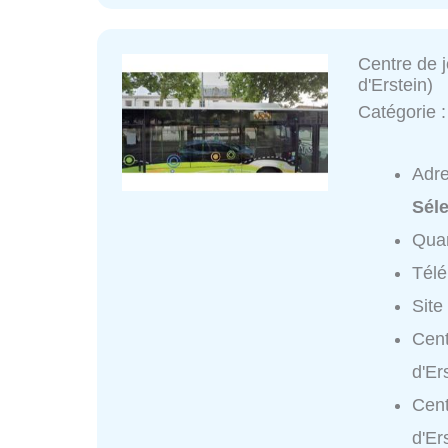
Centre de j
d'Erstein)
Catégorie 
Adr
Séle
Quar
Tél
Site
Cent
d'Er
Cent
d'Er