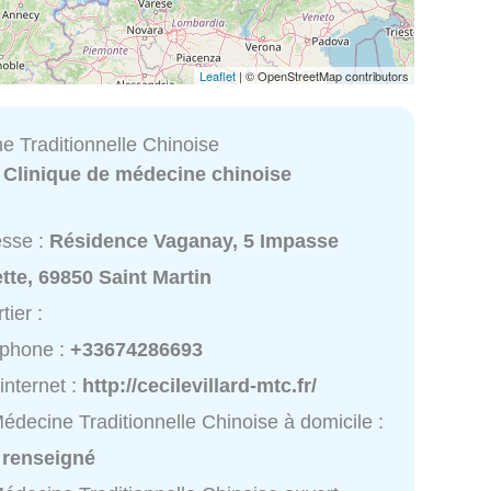
Leaflet
| © OpenStreetMap contributors
e Traditionnelle Chinoise
:
Clinique de médecine chinoise
esse :
Résidence Vaganay, 5 Impasse
tte, 69850 Saint Martin
tier :
éphone :
+33674286693
 internet :
http://cecilevillard-mtc.fr/
édecine Traditionnelle Chinoise à domicile :
 renseigné