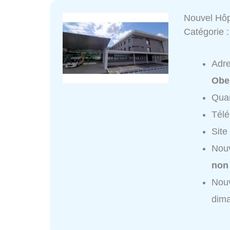
Nouvel Hôp
Catégorie 
Adr
Obe
Quar
Tél
Site
Nouv
non
Nouv
dim