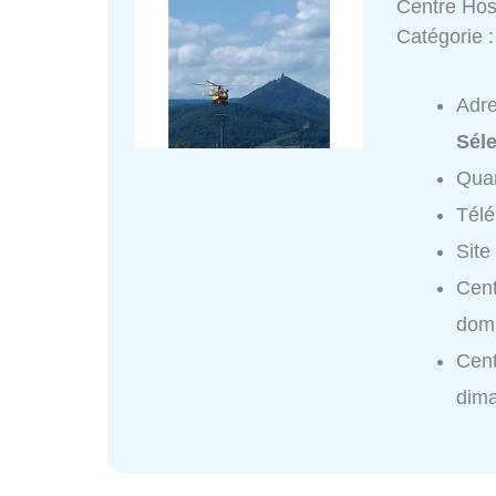
Centre Hos
Catégorie 
Adr
Séle
Quar
Tél
Site
Cent
domi
Cent
dim