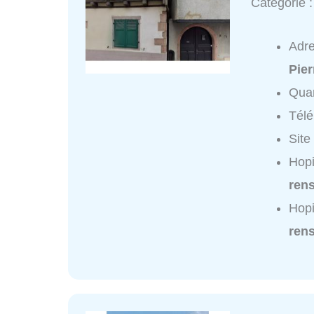
Catégorie 
Adr
Pier
Quar
Tél
Site
Hopi
ren
Hopi
ren