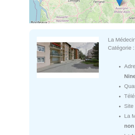
La Médecin
Catégorie 
Adr
Nine
Quar
Tél
Site
La M
non