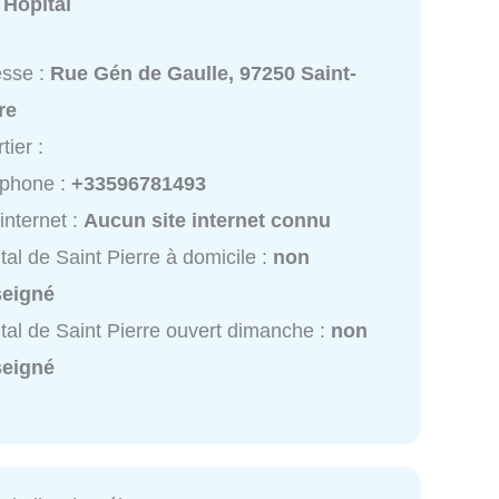
:
Hôpital
esse :
Rue Gén de Gaulle, 97250 Saint-
re
tier :
éphone :
+33596781493
 internet :
Aucun site internet connu
tal de Saint Pierre à domicile :
non
seigné
tal de Saint Pierre ouvert dimanche :
non
seigné