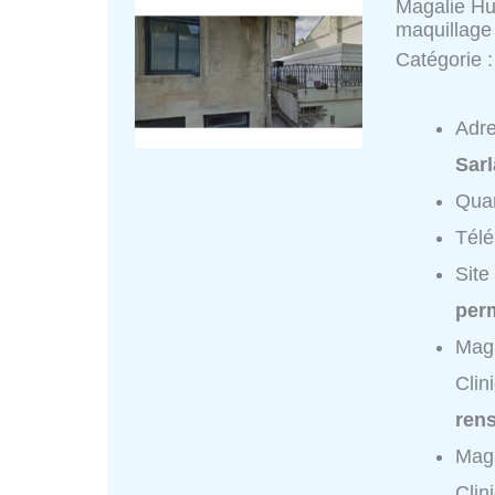
Magalie Hu
maquillage 
Catégorie 
Adr
Sarl
Quar
Tél
Site
per
Maga
Clin
ren
Maga
Clin