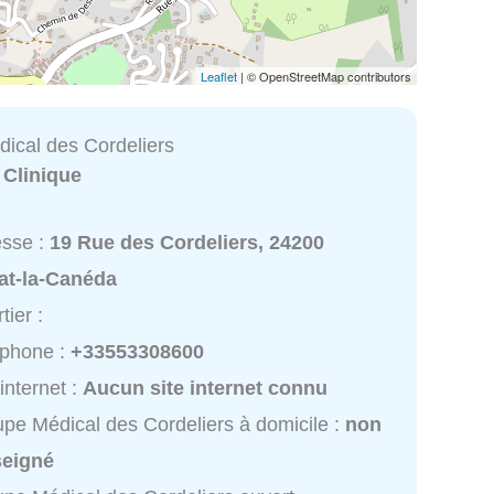
Leaflet
| © OpenStreetMap contributors
ical des Cordeliers
:
Clinique
esse :
19 Rue des Cordeliers, 24200
at-la-Canéda
tier :
éphone :
+33553308600
 internet :
Aucun site internet connu
pe Médical des Cordeliers à domicile :
non
seigné