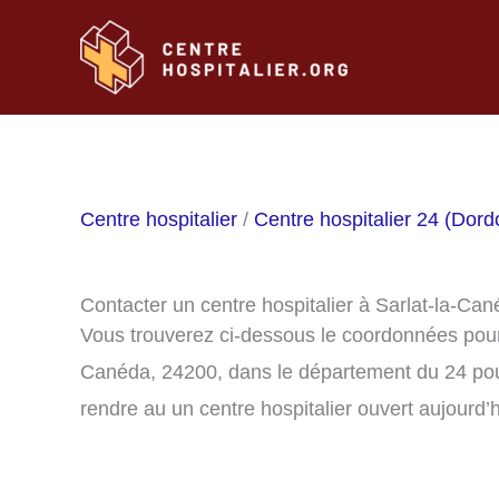
Aller
au
contenu
Centre hospitalier
/
Centre hospitalier 24 (Dor
Contacter un centre hospitalier à Sarlat-la-Ca
Vous trouverez ci-dessous le coordonnées pour c
Canéda, 24200, dans le département du 24 pou
rendre au un centre hospitalier ouvert aujourd’h