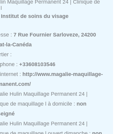
lin Maquillage Permanent 24 | Clinique de
l
:
Institut de soins du visage
esse :
7 Rue Fournier Sarloveze, 24200
at-la-Canéda
tier :
éphone :
+33608103546
 internet :
http://www.magalie-maquillage-
manent.com/
lie Hulin Maquillage Permanent 24 |
ique de maquillage l à domicile :
non
seigné
lie Hulin Maquillage Permanent 24 |
ique de maquillage l ouvert dimanche :
non