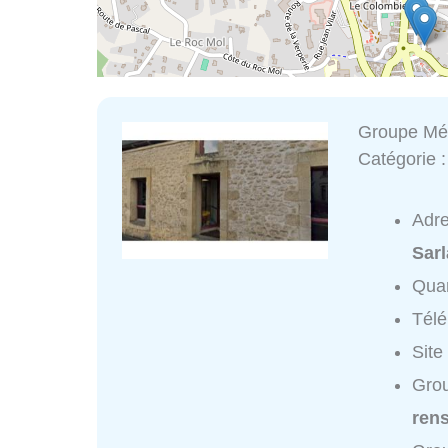
Groupe Méd
Catégorie 
Adr
Sarl
Quar
Tél
Site
Grou
ren