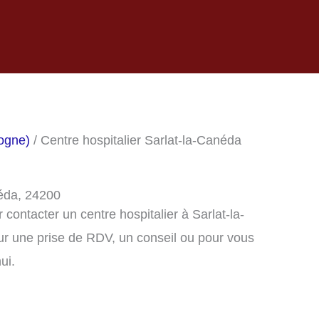
dogne)
/ Centre hospitalier Sarlat-la-Canéda
néda, 24200
ontacter un centre hospitalier à Sarlat-la-
r une prise de RDV, un conseil ou pour vous
ui.