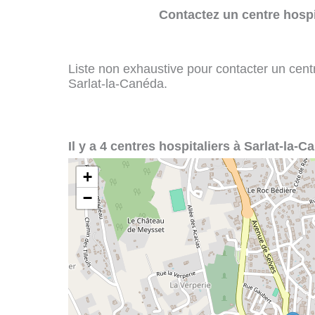
Contactez un centre hospi
Liste non exhaustive pour contacter un centre
Sarlat-la-Canéda.
Il y a 4 centres hospitaliers à Sarlat-la-C
+
−