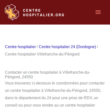
Aller
Men
au
contenu
princ
Centre hospitalier
/
Centre hospitalier 24 (Dordogne)
/
Centre hospitalier Villefranche-du-Périgord
Contacter un centre hospitalier à Villefranche-du-
Périgord, 24550
Vous trouverez ci-dessous le coordonnées pour contacter
un centre hospitalier à Villefranche-du-Périgord, 24550,
dans le département du 24 pour une prise de RDV, un
conseil ou pour vous rendre au un centre hospitalier