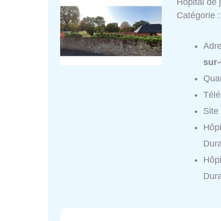
Hôpital de
Catégorie 
Adr
sur
Quar
Tél
Site
Hôpi
Dura
Hôpi
Dura