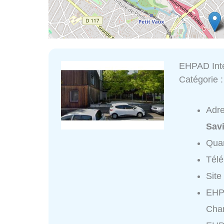
EHPAD Int
Catégorie 
Adr
Sav
Quar
Tél
Site
EHP
Char