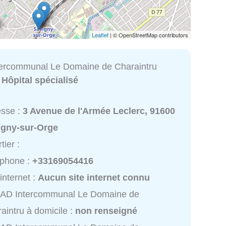
Leaflet
| © OpenStreetMap contributors
ercommunal Le Domaine de Charaintru
:
Hôpital spécialisé
esse :
3 Avenue de l'Armée Leclerc, 91600
igny-sur-Orge
tier :
éphone :
+33169054416
 internet :
Aucun site internet connu
AD Intercommunal Le Domaine de
aintru à domicile :
non renseigné