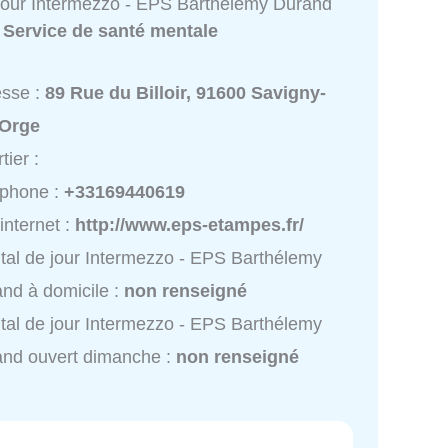
 jour Intermezzo - EPS Barthélemy Durand
:
Service de santé mentale
esse :
89 Rue du Billoir, 91600 Savigny-
-Orge
tier :
éphone :
+33169440619
 internet :
http://www.eps-etampes.fr/
tal de jour Intermezzo - EPS Barthélemy
nd à domicile :
non renseigné
tal de jour Intermezzo - EPS Barthélemy
nd ouvert dimanche :
non renseigné