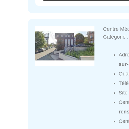
Centre Méd
Catégorie 
Adr
sur
Quar
Tél
Site
Cent
ren
Cent