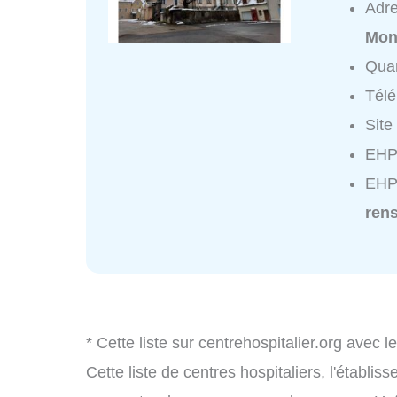
Adr
Mon
Quar
Tél
Site
EHPA
EHP
ren
* Cette liste sur centrehospitalier.org avec l
Cette liste de centres hospitaliers, l'établi