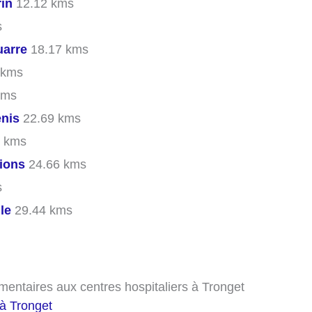
rin
12.12 kms
s
uarre
18.17 kms
 kms
kms
enis
22.69 kms
 kms
ions
24.66 kms
s
le
29.44 kms
mentaires aux centres hospitaliers à Tronget
à Tronget