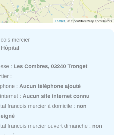
Leaflet
| © OpenStreetMap contributors
ncois mercier
:
Hôpital
esse :
Les Combres, 03240 Tronget
tier :
éphone :
Aucun téléphone ajouté
 internet :
Aucun site internet connu
tal francois mercier à domicile :
non
seigné
tal francois mercier ouvert dimanche :
non