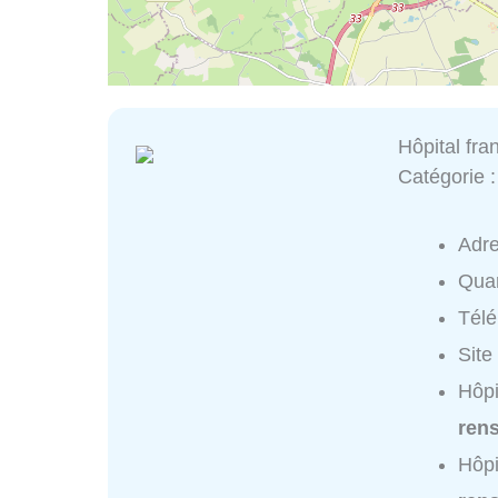
Hôpital fra
Catégorie 
Adr
Quar
Tél
Site
Hôpi
ren
Hôpi