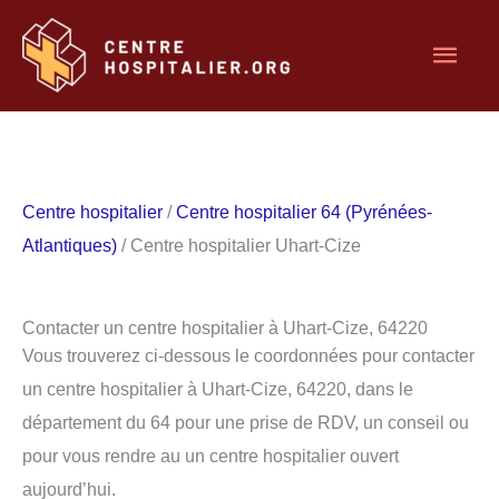
Aller
Men
au
contenu
princ
Centre hospitalier
/
Centre hospitalier 64 (Pyrénées-
Atlantiques)
/ Centre hospitalier Uhart-Cize
Contacter un centre hospitalier à Uhart-Cize, 64220
Vous trouverez ci-dessous le coordonnées pour contacter
un centre hospitalier à Uhart-Cize, 64220, dans le
département du 64 pour une prise de RDV, un conseil ou
pour vous rendre au un centre hospitalier ouvert
aujourd’hui.