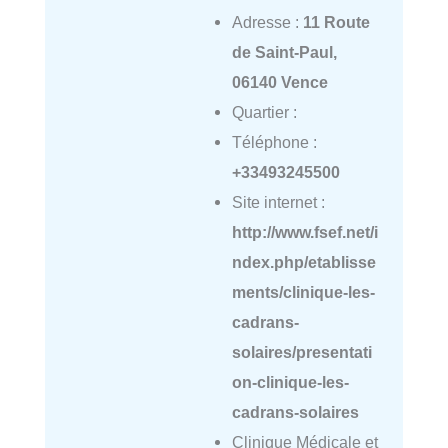
Adresse :
11 Route
de Saint-Paul,
06140 Vence
Quartier :
Téléphone :
+33493245500
Site internet :
http://www.fsef.net/i
ndex.php/etablisse
ments/clinique-les-
cadrans-
solaires/presentati
on-clinique-les-
cadrans-solaires
Clinique Médicale et