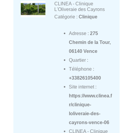
CLINEA - Clinique
L'Oliveraie des Cayrons
Catégorie :
Clinique
Adresse :
275
Chemin de la Tour,
06140 Vence
Quartier :
Téléphone :
+33826105400
Site internet :
https://www.clinea.f
r/clinique-
loliveraie-des-
cayrons-vence-06
CLINEA - Clinique