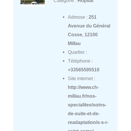
Catégorie :
Hôpital
Adresse :
251
Avenue du Général
Cosse, 12100
Millau
Quartier :
Téléphone :
+33565595510
Site internet :
http://www.ch-
millau.fr/nos-
specialites/soins-
de-suite-et-de-
readaptation/s-s-r-
saint-come/