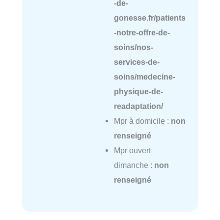
-de-
gonesse.fr/patients
-notre-offre-de-
soins/nos-
services-de-
soins/medecine-
physique-de-
readaptation/
Mpr à domicile :
non
renseigné
Mpr ouvert
dimanche :
non
renseigné