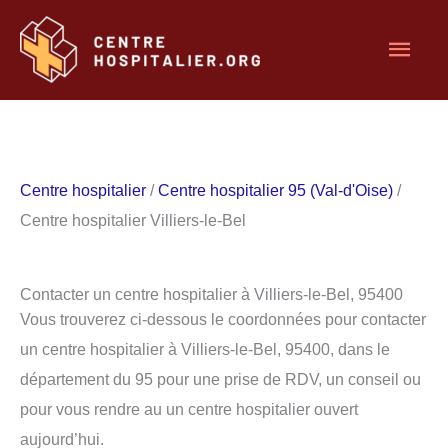
Aller
Men
au
contenu
princ
Centre hospitalier
/
Centre hospitalier 95 (Val-d'Oise)
/
Centre hospitalier Villiers-le-Bel
Contacter un centre hospitalier à Villiers-le-Bel, 95400
Vous trouverez ci-dessous le coordonnées pour contacter
un centre hospitalier à Villiers-le-Bel, 95400, dans le
département du 95 pour une prise de RDV, un conseil ou
pour vous rendre au un centre hospitalier ouvert
aujourd’hui.