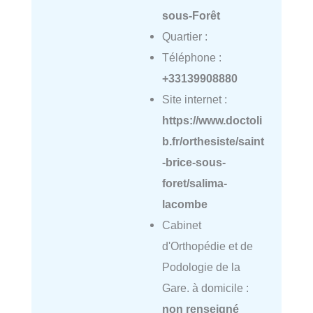
sous-Forêt
Quartier :
Téléphone :
+33139908880
Site internet :
https://www.doctoli
b.fr/orthesiste/saint
-brice-sous-
foret/salima-
lacombe
Cabinet
d'Orthopédie et de
Podologie de la
Gare. à domicile :
non renseigné