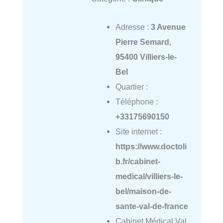
Adresse :
3 Avenue
Pierre Semard,
95400 Villiers-le-
Bel
Quartier :
Téléphone :
+33175690150
Site internet :
https://www.doctoli
b.fr/cabinet-
medical/villiers-le-
bel/maison-de-
sante-val-de-france
Cabinet Médical Val