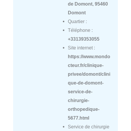
de Domont, 95460
Domont
Quartier :
Téléphone :
+33139353055
Site internet :
https://www.mondo
cteur.fr/clinique-
privee/domont/clini
que-de-domont-
service-de-
chirurgie-
orthopedique-
5677.html
Service de chirurgie