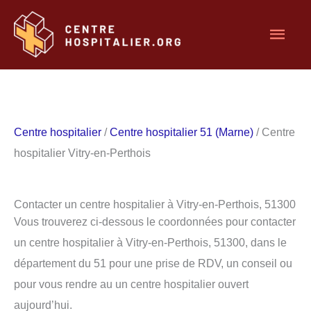
Aller
Men
au
contenu
princ
Centre hospitalier
/
Centre hospitalier 51 (Marne)
/ Centre
hospitalier Vitry-en-Perthois
Contacter un centre hospitalier à Vitry-en-Perthois, 51300
Vous trouverez ci-dessous le coordonnées pour contacter
un centre hospitalier à Vitry-en-Perthois, 51300, dans le
département du 51 pour une prise de RDV, un conseil ou
pour vous rendre au un centre hospitalier ouvert
aujourd’hui.