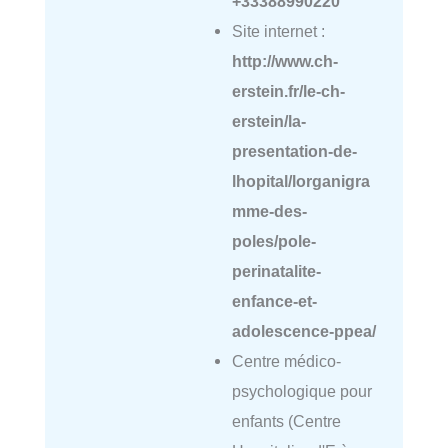
+33388990220
Site internet :
http://www.ch-
erstein.fr/le-ch-
erstein/la-
presentation-de-
lhopital/lorganigra
mme-des-
poles/pole-
perinatalite-
enfance-et-
adolescence-ppea/
Centre médico-
psychologique pour
enfants (Centre