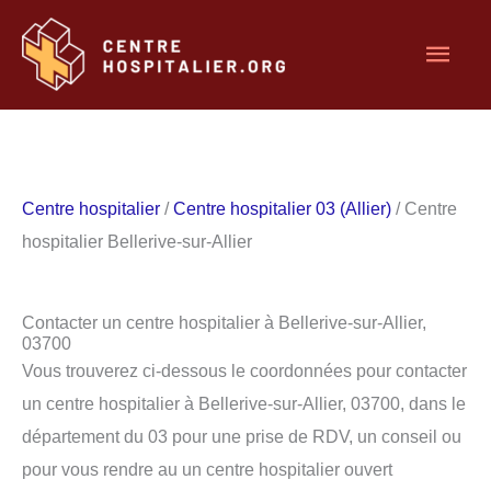
Aller
Men
au
contenu
princ
Centre hospitalier
/
Centre hospitalier 03 (Allier)
/ Centre
hospitalier Bellerive-sur-Allier
Contacter un centre hospitalier à Bellerive-sur-Allier,
03700
Vous trouverez ci-dessous le coordonnées pour contacter
un centre hospitalier à Bellerive-sur-Allier, 03700, dans le
département du 03 pour une prise de RDV, un conseil ou
pour vous rendre au un centre hospitalier ouvert