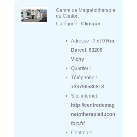
Centre de Magnétothérapie
du Confort
Catégorie :
Clinique
Adresse :
7 et 9 Rue
Darcet, 03200
Vichy
Quartier :
Téléphone :
+33786580518
Site internet :
http://centredemag
netotherapieducon
fort.fr/
Centre de