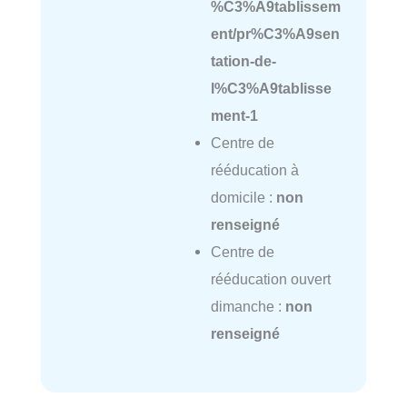
%C3%A9tablissem
ent/pr%C3%A9sen
tation-de-
l%C3%A9tablisse
ment-1
Centre de
rééducation à
domicile :
non
renseigné
Centre de
rééducation ouvert
dimanche :
non
renseigné