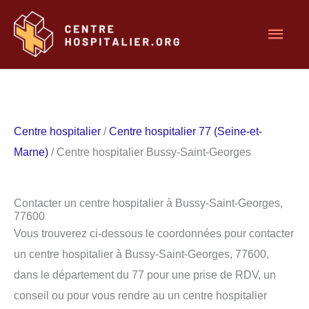
Aller
Men
au
contenu
princ
Centre hospitalier
/
Centre hospitalier 77 (Seine-et-
Marne)
/ Centre hospitalier Bussy-Saint-Georges
Contacter un centre hospitalier à Bussy-Saint-Georges,
77600
Vous trouverez ci-dessous le coordonnées pour contacter
un centre hospitalier à Bussy-Saint-Georges, 77600,
dans le département du 77 pour une prise de RDV, un
conseil ou pour vous rendre au un centre hospitalier