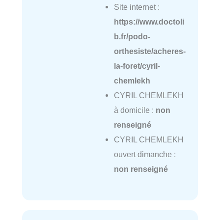
Site internet :
https://www.doctoli
b.fr/podo-
orthesiste/acheres-
la-foret/cyril-
chemlekh
CYRIL CHEMLEKH
à domicile :
non
renseigné
CYRIL CHEMLEKH
ouvert dimanche :
non renseigné