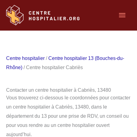
Aller
Men
au
contenu
princ
Centre hospitalier
/
Centre hospitalier 13 (Bouches-du-
Rhône)
/ Centre hospitalier Cabriès
Contacter un centre hospitalier à Cabriès, 13480
Vous trouverez ci-dessous le coordonnées pour contacter
un centre hospitalier à Cabriès, 13480, dans le
département du 13 pour une prise de RDV, un conseil ou
pour vous rendre au un centre hospitalier ouvert
aujourd’hui.