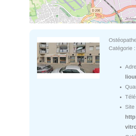
Ostéopathe 
Catégorie 
Adr
liou
Quar
Tél
Site 
http
vitr