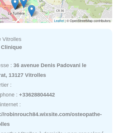
Leaflet
| © OpenStreetMap contributors
Vitrolles
:
Clinique
esse :
36 avenue Denis Padovani le
rat, 13127 Vitrolles
tier :
éphone :
+33628804442
internet :
://robinrouch84.wixsite.com/osteopathe-
olles