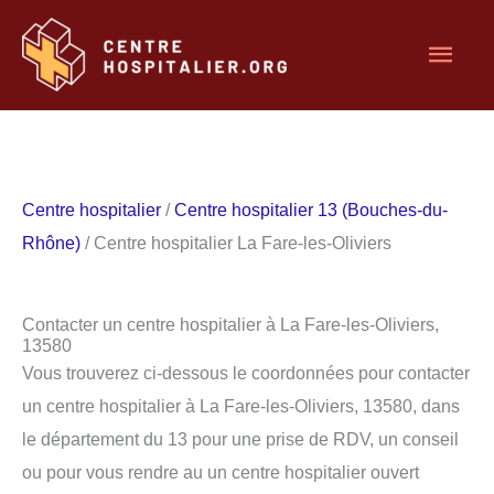
Aller
Men
au
contenu
princ
Centre hospitalier
/
Centre hospitalier 13 (Bouches-du-
Rhône)
/ Centre hospitalier La Fare-les-Oliviers
Contacter un centre hospitalier à La Fare-les-Oliviers,
13580
Vous trouverez ci-dessous le coordonnées pour contacter
un centre hospitalier à La Fare-les-Oliviers, 13580, dans
le département du 13 pour une prise de RDV, un conseil
ou pour vous rendre au un centre hospitalier ouvert