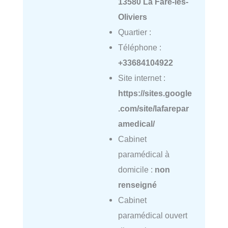
13580 La Fare-les-
Oliviers
Quartier :
Téléphone :
+33684104922
Site internet :
https://sites.google
.com/site/lafarepar
amedical/
Cabinet
paramédical à
domicile :
non
renseigné
Cabinet
paramédical ouvert