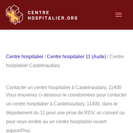
Aller
Men
au
contenu
princ
Centre hospitalier
/
Centre hospitalier 11 (Aude)
/ Centre
hospitalier Castelnaudary
Contacter un centre hospitalier à Castelnaudary, 11400
Vous trouverez ci-dessous le coordonnées pour contacter
un centre hospitalier à Castelnaudary, 11400, dans le
département du 11 pour une prise de RDV, un conseil ou
pour vous rendre au un centre hospitalier ouvert
aujourd’hui.