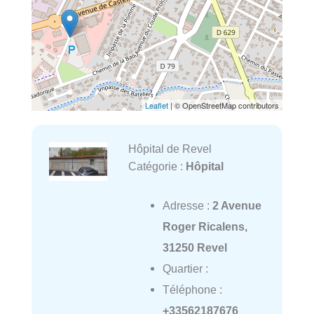
Leaflet
| © OpenStreetMap contributors
Hôpital de Revel
Catégorie :
Hôpital
Adresse :
2 Avenue
Roger Ricalens,
31250 Revel
Quartier :
Téléphone :
+33562187676