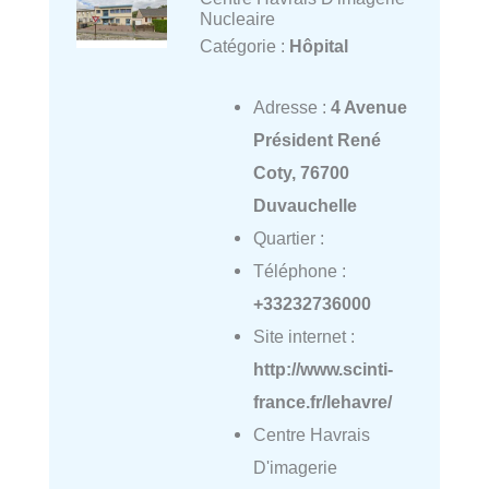
Nucleaire
Catégorie :
Hôpital
Adresse :
4 Avenue
Président René
Coty, 76700
Duvauchelle
Quartier :
Téléphone :
+33232736000
Site internet :
http://www.scinti-
france.fr/lehavre/
Centre Havrais
D'imagerie