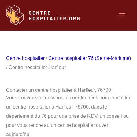
Aller
Men
au
contenu
princ
Centre hospitalier
/
Centre hospitalier 76 (Seine-Maritime)
/ Centre hospitalier Harfleur
Contacter un centre hospitalier à Harfleur, 76700
Vous trouverez ci-dessous le coordonnées pour contacter
un centre hospitalier à Harfleur, 76700, dans le
département du 76 pour une prise de RDV, un conseil ou
pour vous rendre au un centre hospitalier ouvert
aujourd’hui.