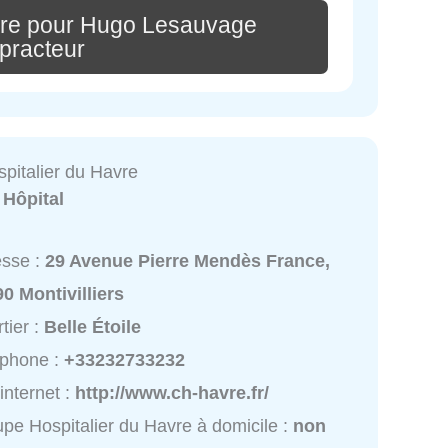
ire pour Hugo Lesauvage
practeur
pitalier du Havre
:
Hôpital
esse :
29 Avenue Pierre Mendès France,
0 Montivilliers
tier :
Belle Étoile
éphone :
+33232733232
 internet :
http://www.ch-havre.fr/
pe Hospitalier du Havre à domicile :
non