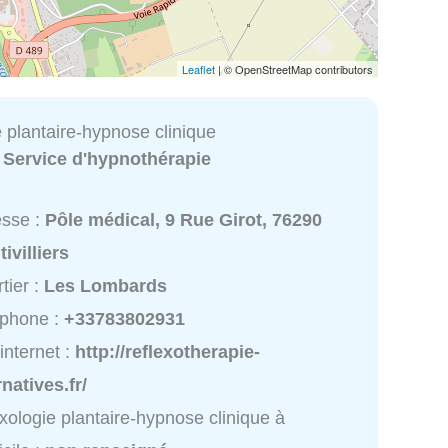
Leaflet
| © OpenStreetMap contributors
e plantaire-hypnose clinique
:
Service d'hypnothérapie
esse :
Pôle médical, 9 Rue Girot, 76290
ivilliers
tier :
Les Lombards
éphone :
+33783802931
 internet :
http://reflexotherapie-
rnatives.fr/
exologie plantaire-hypnose clinique à