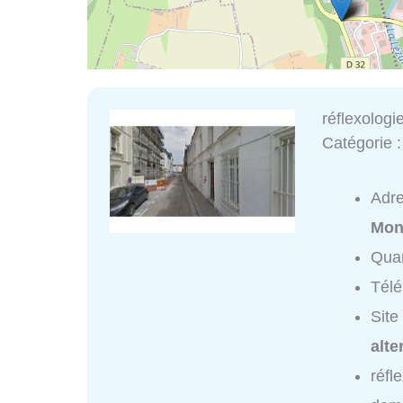
réflexologi
Catégorie 
Adr
Mont
Quar
Tél
Site
alte
réfl