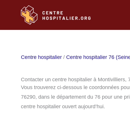
Aller
au
contenu
Centre hospitalier
/
Centre hospitalier 76 (Sein
Contacter un centre hospitalier à Montivilliers,
Vous trouverez ci-dessous le coordonnées pour c
76290, dans le département du 76 pour une pri
centre hospitalier ouvert aujourd’hui.