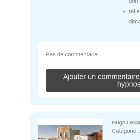
domi
réfl
dim
Pas de commentaire
Ajouter un commentaire 
hypnos
Hugo Lesau
Catégorie 