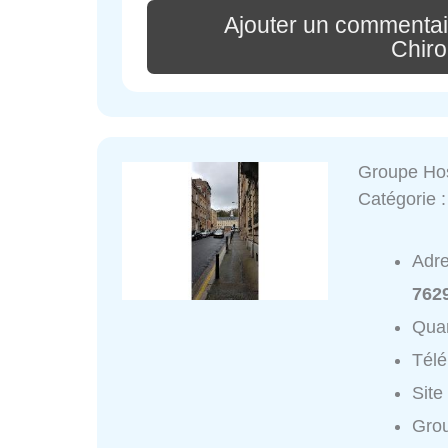
Ajouter un commenta
Chiro
Groupe Hos
Catégorie 
Adr
7629
Quar
Tél
Site
Grou