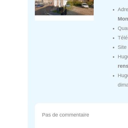
Adr
Mont
Quar
Tél
Site
Hugo
ren
Hugo
dim
Pas de commentaire