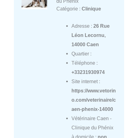
du Phénix
Catégorie :
Clinique
Adresse :
26 Rue
Léon Lecornu,
14000 Caen
Quartier :
Téléphone :
+33231930974
Site internet :
https://www.vetorin
o.com/veterinaire/c
aen-phenix-14000
Vétérinaire Caen -
Clinique du Phénix
à domicile :
non