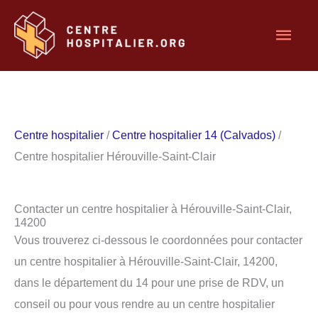
Aller
Men
au
contenu
princ
Centre hospitalier
/
Centre hospitalier 14 (Calvados)
/
Centre hospitalier Hérouville-Saint-Clair
Contacter un centre hospitalier à Hérouville-Saint-Clair,
14200
Vous trouverez ci-dessous le coordonnées pour contacter
un centre hospitalier à Hérouville-Saint-Clair, 14200,
dans le département du 14 pour une prise de RDV, un
conseil ou pour vous rendre au un centre hospitalier