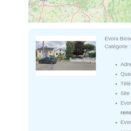
Evora Bio
Catégorie 
Adr
Quar
Tél
Site
Evor
ren
Evor