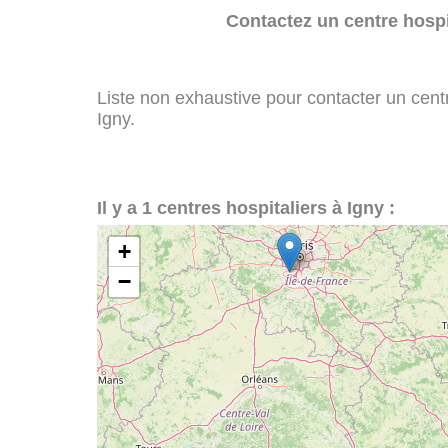
Contactez un centre hospi
Liste non exhaustive pour contacter un centre
Igny.
Il y a 1 centres hospitaliers à Igny :
+
−