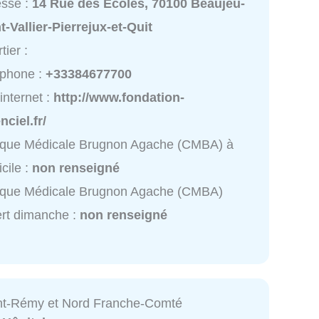
esse :
14 Rue des Écoles, 70100 Beaujeu-
t-Vallier-Pierrejux-et-Quit
tier :
éphone :
+33384677700
 internet :
http://www.fondation-
nciel.fr/
ique Médicale Brugnon Agache (CMBA) à
cile :
non renseigné
nique Médicale Brugnon Agache (CMBA)
rt dimanche :
non renseigné
nt-Rémy et Nord Franche-Comté