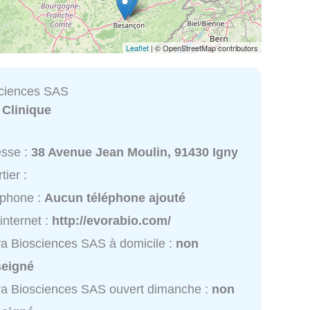
Leaflet
| © OpenStreetMap contributors
sciences SAS
:
Clinique
esse :
38 Avenue Jean Moulin, 91430 Igny
tier :
éphone :
Aucun téléphone ajouté
 internet :
http://evorabio.com/
a Biosciences SAS à domicile :
non
seigné
a Biosciences SAS ouvert dimanche :
non