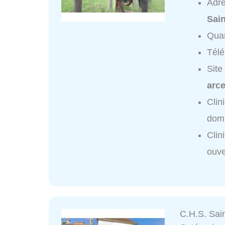
Adr
Sain
Quar
Tél
Site
arce
Clin
domi
Cli
ouve
C.H.S. Sai