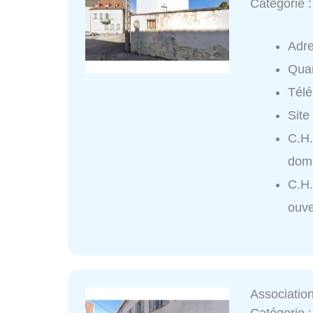
Catégorie 
Adr
Quar
Tél
Site
C.H.
domi
C.H.
ouve
Associatio