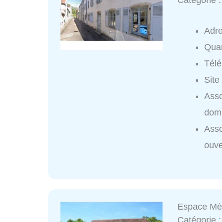
Catégorie 
Adr
Quar
Tél
Site
Asso
domi
Asso
ouve
Espace Méd
Catégorie 