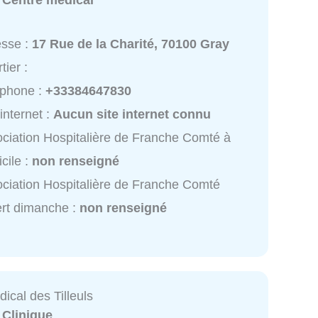
:
Centre médical
esse :
17 Rue de la Charité, 70100 Gray
tier :
éphone :
+33384647830
 internet :
Aucun site internet connu
ciation Hospitalière de Franche Comté à
cile :
non renseigné
ciation Hospitalière de Franche Comté
rt dimanche :
non renseigné
ical des Tilleuls
:
Clinique