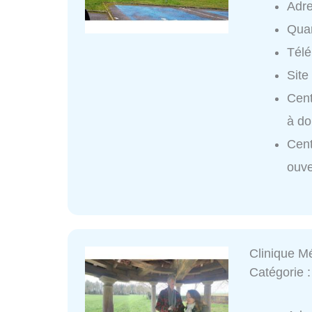
Adr
Quar
Tél
Site
Cent
à do
Cent
ouve
Clinique M
Catégorie 