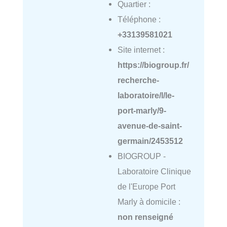
Quartier :
Téléphone :
+33139581021
Site internet :
https://biogroup.fr/
recherche-
laboratoire/l/le-
port-marly/9-
avenue-de-saint-
germain/2453512
BIOGROUP -
Laboratoire Clinique
de l'Europe Port
Marly à domicile :
non renseigné