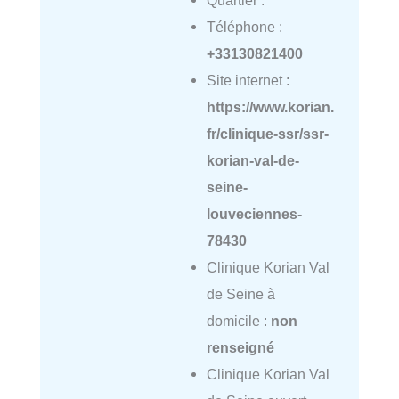
Téléphone :
+33130821400
Site internet :
https://www.korian.
fr/clinique-ssr/ssr-
korian-val-de-
seine-
louveciennes-
78430
Clinique Korian Val
de Seine à
domicile :
non
renseigné
Clinique Korian Val