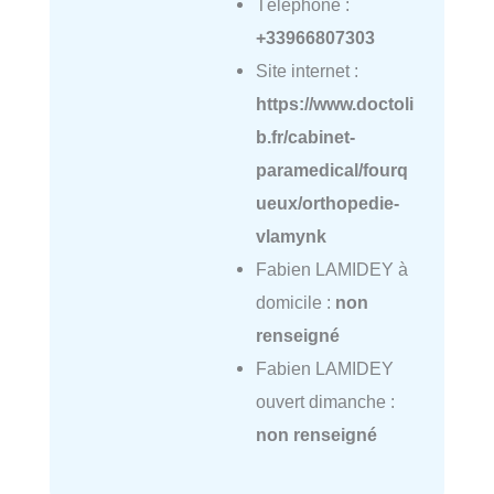
Téléphone :
+33966807303
Site internet :
https://www.doctoli
b.fr/cabinet-
paramedical/fourq
ueux/orthopedie-
vlamynk
Fabien LAMIDEY à
domicile :
non
renseigné
Fabien LAMIDEY
ouvert dimanche :
non renseigné