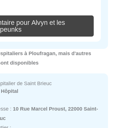
aire pour Alvyn et les
mpeunks
ospitaliers à Ploufragan, mais d'autres
sont disponibles
italier de Saint Brieuc
:
Hôpital
esse :
10 Rue Marcel Proust, 22000 Saint-
euc
tier :