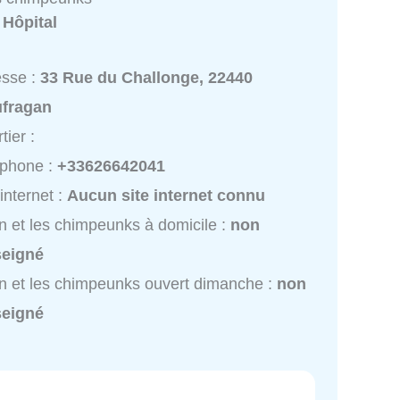
:
Hôpital
esse :
33 Rue du Challonge, 22440
ufragan
tier :
éphone :
+33626642041
 internet :
Aucun site internet connu
n et les chimpeunks à domicile :
non
seigné
n et les chimpeunks ouvert dimanche :
non
seigné