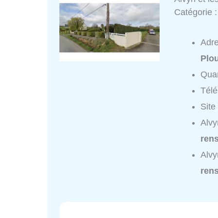
Catégorie 
Adr
Plo
Quar
Tél
Site
Alvy
ren
Alvy
ren