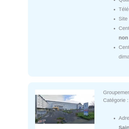
Tél
Site
Cent
non
Cent
dim
Groupement
Catégorie 
Adr
Sain