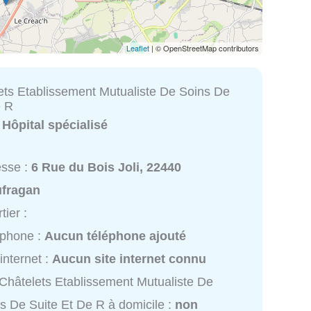
Leaflet
| © OpenStreetMap contributors
ets Etablissement Mutualiste De Soins De
e R
:
Hôpital spécialisé
esse :
6 Rue du Bois Joli, 22440
ufragan
tier :
éphone :
Aucun téléphone ajouté
 internet :
Aucun site internet connu
Châtelets Etablissement Mutualiste De
s De Suite Et De R à domicile :
non