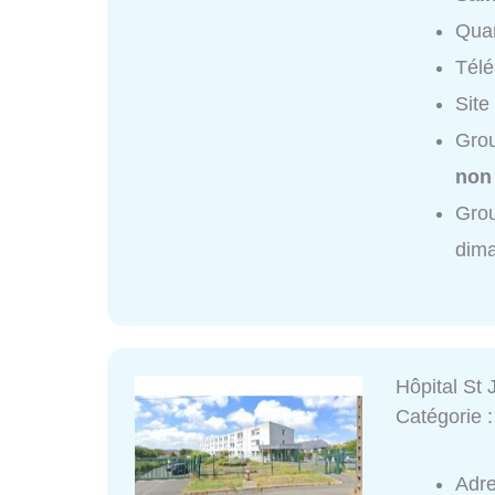
Quar
Tél
Site
Grou
non
Grou
dim
Hôpital St
Catégorie 
Adr