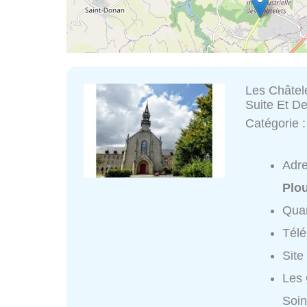
Les Châtel
Suite Et D
Catégorie 
Adr
Plo
Quar
Tél
Site
Les 
Soin