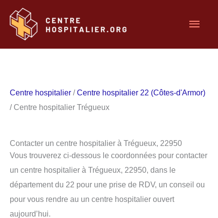
Aller
Men
au
contenu
princ
Centre hospitalier
/
Centre hospitalier 22 (Côtes-d'Armor)
/ Centre hospitalier Trégueux
Contacter un centre hospitalier à Trégueux, 22950
Vous trouverez ci-dessous le coordonnées pour contacter
un centre hospitalier à Trégueux, 22950, dans le
département du 22 pour une prise de RDV, un conseil ou
pour vous rendre au un centre hospitalier ouvert
aujourd’hui.