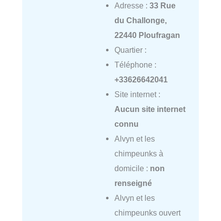
Adresse :
33 Rue
du Challonge,
22440 Ploufragan
Quartier :
Téléphone :
+33626642041
Site internet :
Aucun site internet
connu
Alvyn et les
chimpeunks à
domicile :
non
renseigné
Alvyn et les
chimpeunks ouvert