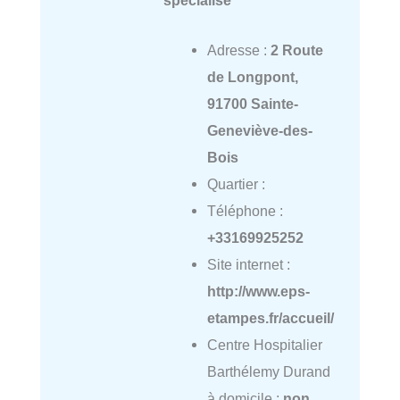
Adresse :
2 Route
de Longpont,
91700 Sainte-
Geneviève-des-
Bois
Quartier :
Téléphone :
+33169925252
Site internet :
http://www.eps-
etampes.fr/accueil/
Centre Hospitalier
Barthélemy Durand
à domicile :
non