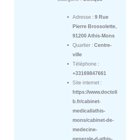
Adresse :
9 Rue
Pierre Brossolette,
91200 Athis-Mons
Quartier :
Centre-
ville
Téléphone :
+33169847661
Site internet :
https://www.doctoli
b.fr/cabinet-
medical/athis-
mons/cabinet-de-
medecine-
generale-d-athis-