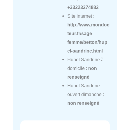
+33223274882
Site internet :
http://www.mondoc
teur.fr/sage-
femme/betton/hup
el-sandrine.html
Hupel Sandrine à
domicile :
non
renseigné
Hupel Sandrine
ouvert dimanche :
non renseigné