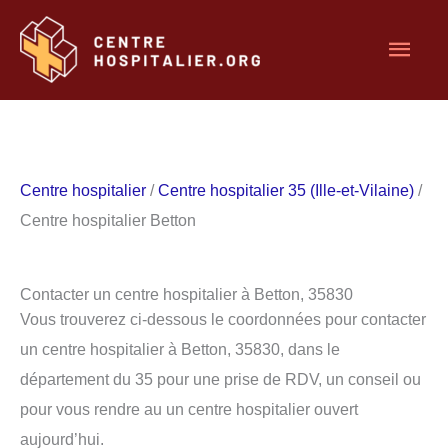
Aller
Men
au
contenu
princ
Centre hospitalier
/
Centre hospitalier 35 (Ille-et-Vilaine)
/
Centre hospitalier Betton
Contacter un centre hospitalier à Betton, 35830
Vous trouverez ci-dessous le coordonnées pour contacter
un centre hospitalier à Betton, 35830, dans le
département du 35 pour une prise de RDV, un conseil ou
pour vous rendre au un centre hospitalier ouvert
aujourd’hui.