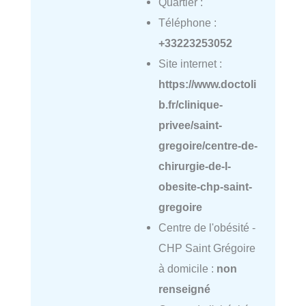
Quartier :
Téléphone :
+33223253052
Site internet :
https://www.doctoli
b.fr/clinique-
privee/saint-
gregoire/centre-de-
chirurgie-de-l-
obesite-chp-saint-
gregoire
Centre de l'obésité -
CHP Saint Grégoire
à domicile :
non
renseigné