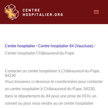
Aller
Men
au
contenu
princ
Centre hospitalier
/
Centre hospitalier 84 (Vaucluse)
/
Centre hospitalier Châteauneuf-du-Pape
Contacter un centre hospitalier à Châteauneuf-du-Pape,
84230
Vous trouverez ci-dessous le coordonnées pour contacter
un centre hospitalier à Châteauneuf-du-Pape, 84230,
dans le département du 84 pour une prise de RDV, un
conseil ou pour vous rendre au un centre hospitalier