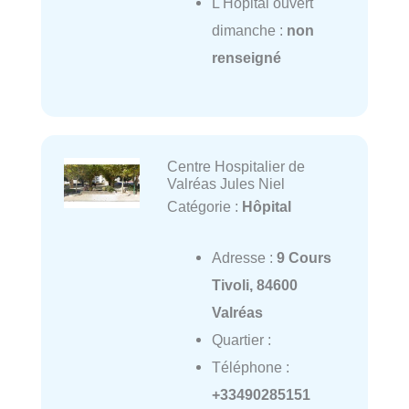
L'Hôpital ouvert
dimanche :
non
renseigné
Centre Hospitalier de
Valréas Jules Niel
Catégorie :
Hôpital
Adresse :
9 Cours
Tivoli, 84600
Valréas
Quartier :
Téléphone :
+33490285151